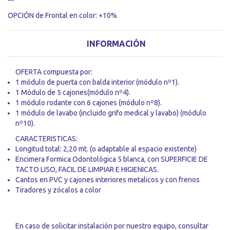
OPCIÓN de Frontal en color: +10%
INFORMACIÓN
OFERTA compuesta por:
1 módulo de puerta con balda interior
(módulo nº1)
.
1 Módulo de 5 cajones
(módulo nº4)
.
1 módulo rodante con 6 cajones
(módulo nº8)
.
1 módulo de lavabo (incluido grifo medical y lavabo)
(módulo
nº10)
.
CARACTERISTICAS:
Longitud total: 2,20 mt. (o adaptable al espacio existente)
Encimera Formica Odontológica 5 blanca,
con SUPERFICIE DE
TACTO LISO, FACIL DE LIMPIAR E HIGIENICAS.
Cantos en PVC y cajones interiores metalicos y con frenos
Tiradores y zócalos a color
En caso de solicitar instalación por nuestro equipo, consultar